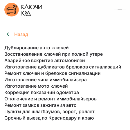
Наши услуги
Назад
Ремонт ключей и брелоков
Портфолио
сигнализаций
О компании
Дублирование авто ключей
Статьи
Восстановление ключей при полной утере
Контакты
Аварийное вскрытие автомобилей
Починим с выгодой до 70% – меняем только
Изготовление дубликатов брелоков сигнализаций
сломанные элементы, а не все устройство
Ремонт ключей и брелоков сигнализации
+7 (918) 093-59-79
Изготовление чипа иммобилайзера
от 500 руб.
Изготовление мото ключей
Пн-Сб: с 09:00 до 19:00
Коррекция показаний одометра
Отключение и ремонт иммобилайзеров
ОБРАТНЫЙ ЗВОНОК
Ремонт замков зажигания авто
Пульты для шлагбаумов, ворот, роллет
г. Краснодар, проспект Чекистов, 17Г
Срочный выезд по Краснодару и краю