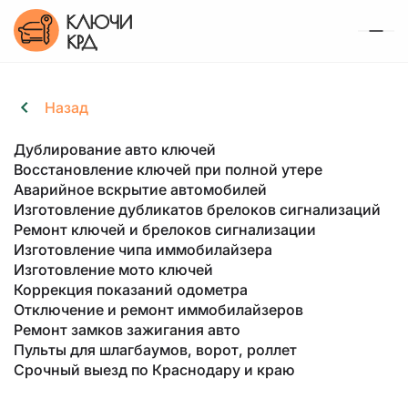
Наши услуги
Назад
Коррекция показаний
Портфолио
одометра (пробега)
О компании
Дублирование авто ключей
Статьи
Восстановление ключей при полной утере
Контакты
Аварийное вскрытие автомобилей
Без следов вмешательства и без расхождений.
Изготовление дубликатов брелоков сигнализаций
С полной синхронизацией всех блоков
Ремонт ключей и брелоков сигнализации
+7 (918) 093-59-79
Изготовление чипа иммобилайзера
от 3 000 руб.
Изготовление мото ключей
Пн-Сб: с 09:00 до 19:00
Коррекция показаний одометра
Отключение и ремонт иммобилайзеров
ОБРАТНЫЙ ЗВОНОК
Ремонт замков зажигания авто
Пульты для шлагбаумов, ворот, роллет
г. Краснодар, проспект Чекистов, 17Г
Срочный выезд по Краснодару и краю